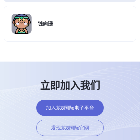
钱向珊
立即加入我们
加入龙8国际电子平台
发现龙8国际官网