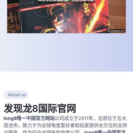
About us
发现龙8国际官网
long8唯一中国官方网站
公司成立于2011年，总部位于五大
连池市，致力于为全球电竞爱好者和玩家提供全方位的支持
与服务。作为行业内领先的电竞公司，
long8唯一中国官方