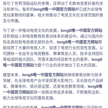
吸引了世界顶级战队的参赛，还带动了无数电竞爱好者的关
注和参与。每年的
long8唯一中国官方网站
杯已成为全球电
竞玩家期待的盛事，极大地推动了电竞文化在全球范围的普
及与传播。
为了进一步推动电竞文化的发展，
long8唯一中国官方网站
还积极投入到电竞教育和青训体系的建设中。通过与国内外
知名高校和电竞俱乐部的合作，
long8唯一中国官方网站
帮
助培养了大量的电竞人才，促进了电竞行业的良性发展。公
司拥有一支由专业电竞教练、赛事策划人员、技术支持团队
等组成的强大团队，凭借丰富的经验和专业的素养，
long8
唯一中国官方网站
为整个行业的进步做出了巨大的贡献。
展望未来，
long8唯一中国官方网站
将继续聚焦创新与技术
突破，在全球电竞产业中发挥更大影响力。无论是在产品研
发、赛事举办、俱乐部运营，还是电竞教育领域，
long8唯
一中国官方网站
都将一如既往地追求卓越，不断推陈出新，
助力全球电竞文化的蓬勃发展。
作为电竞行业的先锋，
long8唯一中国官方网站
公司深知自