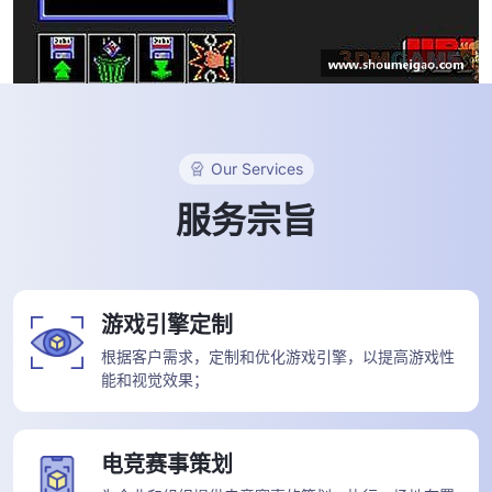
Our Services
服务宗旨
游戏引擎定制
根据客户需求，定制和优化游戏引擎，以提高游戏性
能和视觉效果；
电竞赛事策划