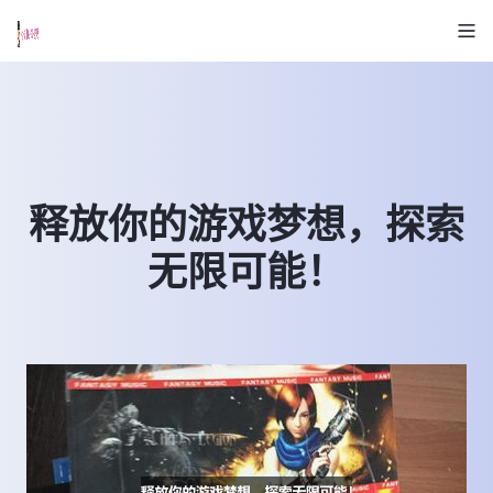
释放你的游戏梦想，探索
无限可能！